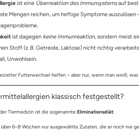
llergie
ist eine
Überreaktion des Immunsystems
auf best
inste Mengen reichen, um heftige Symptome auszulösen –
Magenprobleme.
hkeit
ist dagegen
keine Immunreaktion
, sondern meist 
en Stoff (z. B. Getreide, Laktose) nicht richtig verarbei
ll, Unwohlsein.
gezielter Futterwechsel helfen – aber nur, wenn man weiß, was 
ittelallergien klassisch festgestellt?
der Tiermedizin ist die sogenannte
Eliminationsdiät
:
er 6–8 Wochen nur ausgewählte Zutaten, die er noch nie gefr