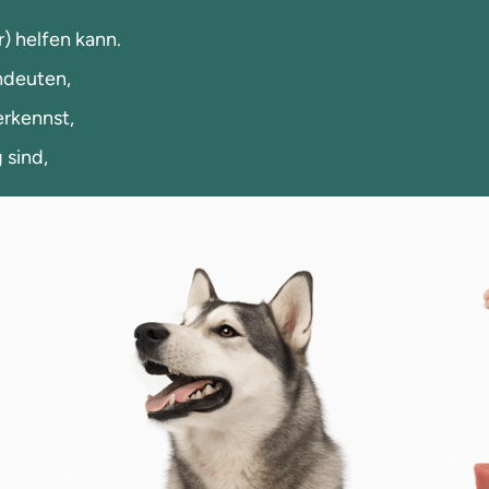
) helfen kann.
ndeuten,
erkennst,
 sind,